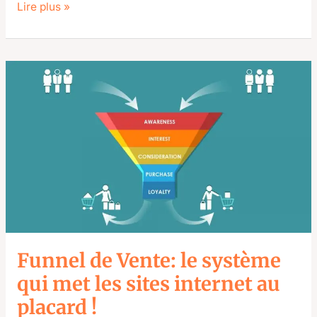
Lire plus »
Funnel
de
Vente:
le
système
qui
met
les
sites
internet
au
placard
Funnel de Vente: le système
!
qui met les sites internet au
placard !