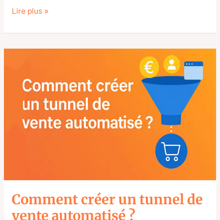
Lire plus »
Comment
créer
un
tunnel
de
vente
automatisé
?
Comment créer un tunnel de
vente automatisé ?